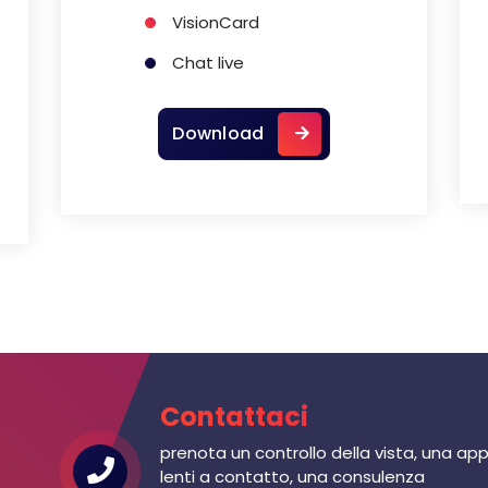
VisionCard
Chat live
Download
Contattaci
prenota un controllo della vista, una app
lenti a contatto, una consulenza