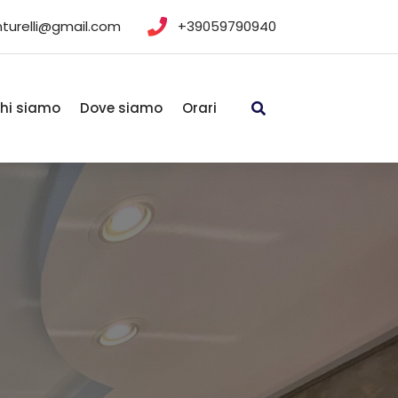
nturelli@gmail.com
+39059790940
hi siamo
Dove siamo
Orari