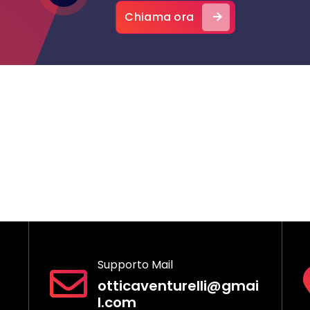
Chiama ora
Supporto Mail
otticaventurelli@gmai
l.com