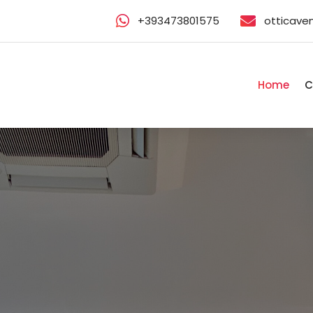
+393473801575
otticave
Home
C