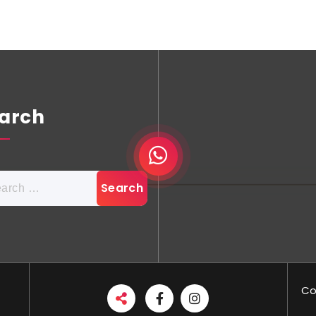
arch
ch
Co