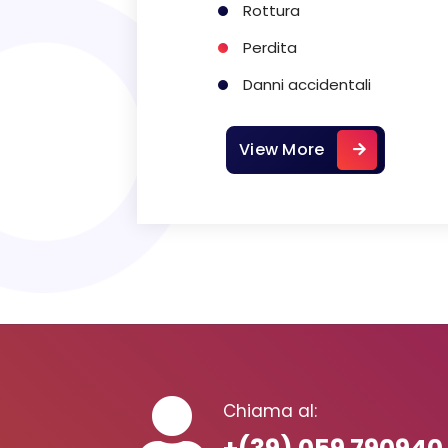
Rottura
Perdita
Danni accidentali
View More
Chiama al: